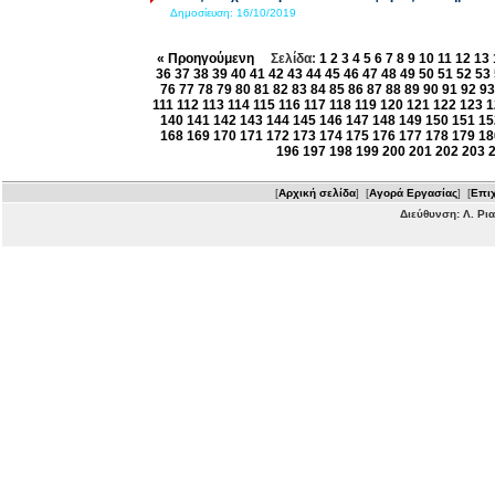
Δημοσίευση:
16/10/2019
« Προηγούμενη
Σελίδα:
1
2
3
4
5
6
7
8
9
10
11
12
13
36
37
38
39
40
41
42
43
44
45
46
47
48
49
50
51
52
53
76
77
78
79
80
81
82
83
84
85
86
87
88
89
90
91
92
93
111
112
113
114
115
116
117
118
119
120
121
122
123
1
140
141
142
143
144
145
146
147
148
149
150
151
15
168
169
170
171
172
173
174
175
176
177
178
179
18
196
197
198
199
200
201
202
203
[
Αρχική σελίδα
] [
Αγορά Εργασίας
] [
Επιχ
Διεύθυνση: Λ. Ρι