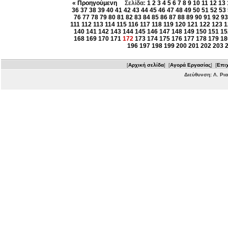
« Προηγούμενη
Σελίδα:
1
2
3
4
5
6
7
8
9
10
11
12
13
36
37
38
39
40
41
42
43
44
45
46
47
48
49
50
51
52
53
76
77
78
79
80
81
82
83
84
85
86
87
88
89
90
91
92
93
111
112
113
114
115
116
117
118
119
120
121
122
123
1
140
141
142
143
144
145
146
147
148
149
150
151
15
168
169
170
171
172
173
174
175
176
177
178
179
18
196
197
198
199
200
201
202
203
[
Αρχική σελίδα
] [
Αγορά Εργασίας
] [
Επιχ
Διεύθυνση: Λ. Ρι