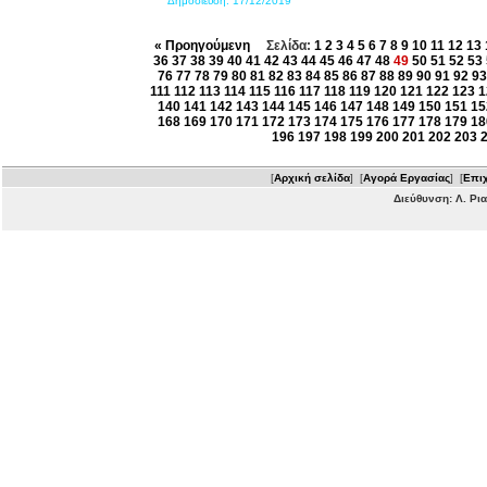
Δημοσίευση:
17/12/2019
« Προηγούμενη
Σελίδα:
1
2
3
4
5
6
7
8
9
10
11
12
13
36
37
38
39
40
41
42
43
44
45
46
47
48
49
50
51
52
53
76
77
78
79
80
81
82
83
84
85
86
87
88
89
90
91
92
93
111
112
113
114
115
116
117
118
119
120
121
122
123
1
140
141
142
143
144
145
146
147
148
149
150
151
15
168
169
170
171
172
173
174
175
176
177
178
179
18
196
197
198
199
200
201
202
203
[
Αρχική σελίδα
] [
Αγορά Εργασίας
] [
Επιχ
Διεύθυνση: Λ. Ρι