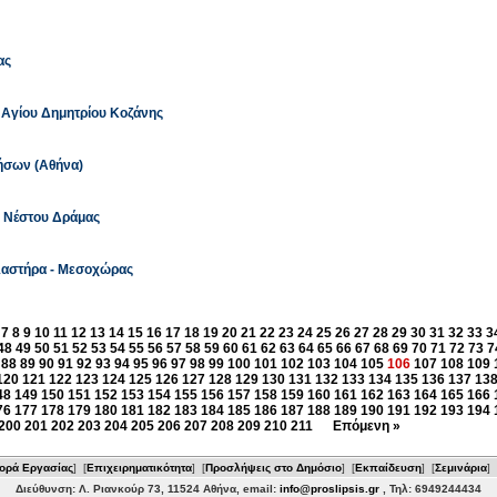
ας
Σ Αγίου Δημητρίου Κοζάνης
Νήσων (Αθήνα)
Π Νέστου Δράμας
Πλαστήρα - Μεσοχώρας
7
8
9
10
11
12
13
14
15
16
17
18
19
20
21
22
23
24
25
26
27
28
29
30
31
32
33
3
48
49
50
51
52
53
54
55
56
57
58
59
60
61
62
63
64
65
66
67
68
69
70
71
72
73
7
88
89
90
91
92
93
94
95
96
97
98
99
100
101
102
103
104
105
106
107
108
109
120
121
122
123
124
125
126
127
128
129
130
131
132
133
134
135
136
137
13
48
149
150
151
152
153
154
155
156
157
158
159
160
161
162
163
164
165
166
76
177
178
179
180
181
182
183
184
185
186
187
188
189
190
191
192
193
194
200
201
202
203
204
205
206
207
208
209
210
211
Επόμενη »
ορά Εργασίας
] [
Επιχειρηματικότητα
] [
Προσλήψεις στο Δημόσιο
] [
Εκπαίδευση
] [
Σεμινάρια
] 
Διεύθυνση: Λ. Ριανκούρ 73, 11524 Αθήνα, email:
info@proslipsis.gr
, Τηλ: 6949244434