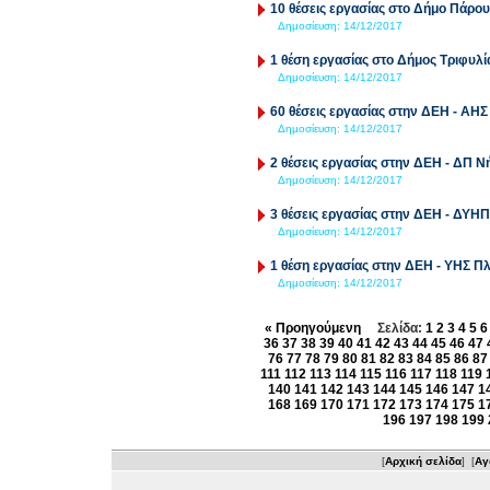
10 θέσεις εργασίας στο Δήμο Πάρου
Δημοσίευση:
14/12/2017
1 θέση εργασίας στο Δήμος Τριφυλί
Δημοσίευση:
14/12/2017
60 θέσεις εργασίας στην ΔΕΗ - ΑΗ
Δημοσίευση:
14/12/2017
2 θέσεις εργασίας στην ΔΕΗ - ΔΠ 
Δημοσίευση:
14/12/2017
3 θέσεις εργασίας στην ΔΕΗ - ΔΥΗ
Δημοσίευση:
14/12/2017
1 θέση εργασίας στην ΔΕΗ - ΥΗΣ 
Δημοσίευση:
14/12/2017
« Προηγούμενη
Σελίδα:
1
2
3
4
5
6
36
37
38
39
40
41
42
43
44
45
46
47
76
77
78
79
80
81
82
83
84
85
86
87
111
112
113
114
115
116
117
118
119
140
141
142
143
144
145
146
147
1
168
169
170
171
172
173
174
175
1
196
197
198
199
[
Αρχική σελίδα
] [
Αγ