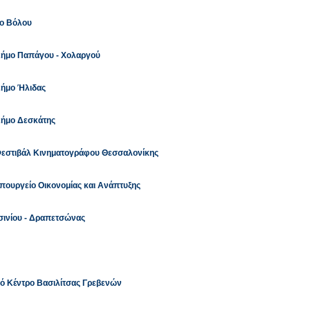
μο Βόλου
 Δήμο Παπάγου - Χολαργού
Δήμο Ήλιδας
 Δήμο Δεσκάτης
 Φεστιβάλ Κινηματογράφου Θεσσαλονίκης
υπουργείο Οικονομίας και Ανάπτυξης
τσινίου - Δραπετσώνας
κό Κέντρο Βασιλίτσας Γρεβενών