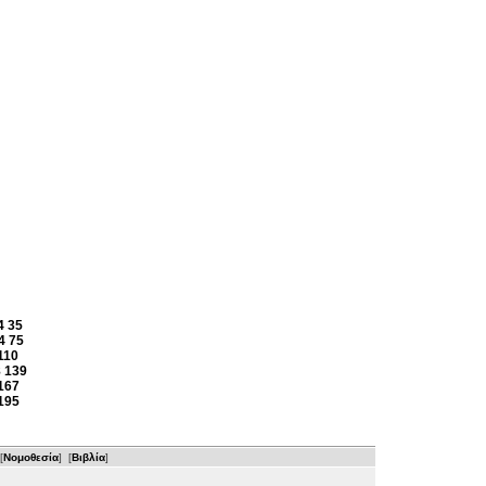
4
35
4
75
110
8
139
167
195
[
Νομοθεσία
] [
Βιβλία
]