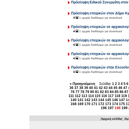
Πρόσληψη Ειδικού Συνεργάτη στον
Πρόσληψη εποχικών στον Δήμο Αγ
1 αρχεία διαθέσιμα για download
Πρόσληψη εποχικών σε αρχαιολογι
1 αρχεία διαθέσιμα για download
Πρόσληψη εποχικών σε αρχαιολογι
1 αρχεία διαθέσιμα για download
Πρόσληψη εποχικών σε αρχαιολογι
1 αρχεία διαθέσιμα για download
Πρόσληψη εποχικών στην Ελευσίν
1 αρχεία διαθέσιμα για download
« Προηγούμενη
Σελίδα:
1
2
3
4
5
6
36
37
38
39
40
41
42
43
44
45
46
47
76
77
78
79
80
81
82
83
84
85
86
87
111
112
113
114
115
116
117
118
119
140
141
142
143
144
145
146
147
1
168
169
170
171
172
173
174
175
1
196
197
198
199
[
Αρχική σελίδα
] [
Αγ