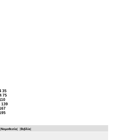
4
35
4
75
110
8
139
167
195
[
Νομοθεσία
] [
Βιβλία
]